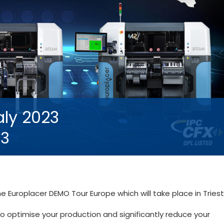
aly 2023
23
he Europlacer DEMO Tour Europe which will take place in Triest
w to optimise your production and significantly reduce your