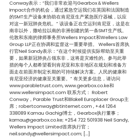
Conway表示：“我们非常欢迎与Gearbox＆Wellers
Impact合作的机会，通过紧急空运我们在英国和法国制造
的SMT生产设备来协助在肯尼亚生产紧急医疗器械，以应
对这一新冠肺炎危机。” 该设备正在空运到肯尼亚，这是在
南非以外，撒哈拉以南的非洲创建的第一条SMT生产线。
伦敦和东南的律师事务所Wellers Impact和Wellers Law
Group LLP正在协调和监督这一重要举措。 Wellers首席执
行官Neil Sandy表示：“在这个时候提供实际帮助至关重
要，如果新冠肺炎占领东非，这将是灾难性的。参与此举
措的每个人都希望看到肯尼亚和东非地区在规划和准备方
面走在前面并制定长期的可持续解决方案。人民的健康和
肯尼亚经济的健康至关重要。” 有关更多信息，请访问
www.parabletrust.com, www.gearbox.co.ke和
www.wellersimpact.com 联系方式： Robert
Conway，Parable Trust和Blakell Europlacer Group主
席；robertconway@btinternet.com , +44 1264
338089 Kamau Gachigi博士，Gearbox执行董事；
kamau@gearbox.co.ke; +254 722 501938 Neil Sandy,
Wellers Impact Limited首席执行官；
neil.sandy@wellersimpact.com; [...]